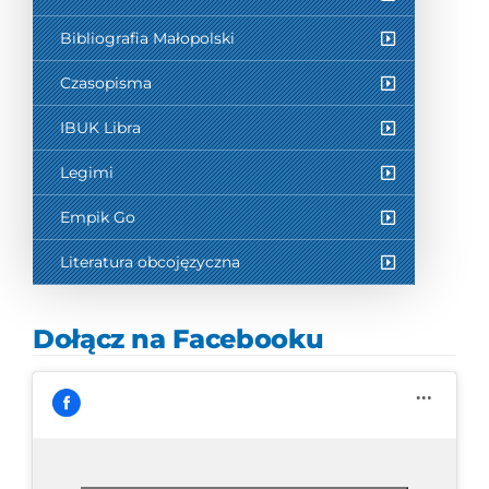
Bibliografia Małopolski
Czasopisma
IBUK Libra
Legimi
Empik Go
Literatura obcojęzyczna
Dołącz na Facebooku