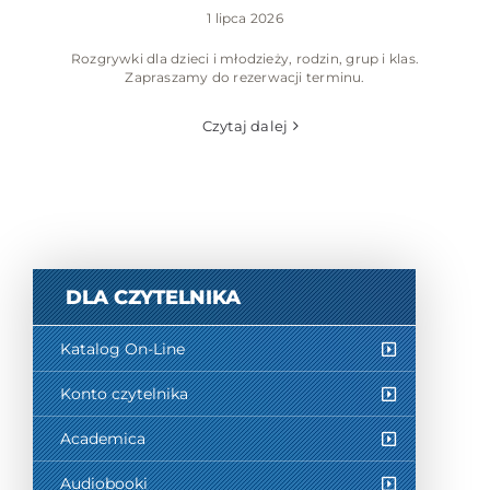
1 lipca 2026
Rozgrywki dla dzieci i młodzieży, rodzin, grup i klas.
Zapraszamy do rezerwacji terminu.
Czytaj dalej
DLA CZYTELNIKA
Katalog On-Line
Konto czytelnika
Academica
Audiobooki