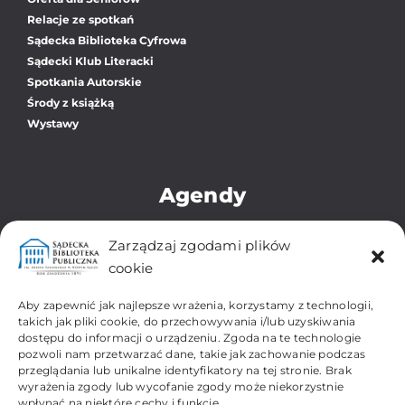
Relacje ze spotkań
Sądecka Biblioteka Cyfrowa
Sądecki Klub Literacki
Spotkania Autorskie
Środy z książką
Wystawy
Agendy
Biblioteka Główna
Zarządzaj zgodami plików
Oddział dla Dzieci i Młodzieży
cookie
Zbiory Regionalne i Zabytkowe
Filia Os. Gołąbkowice
Aby zapewnić jak najlepsze wrażenia, korzystamy z technologii,
Filia Os. Gorzków-Wojska Polskiego
takich jak pliki cookie, do przechowywania i/lub uzyskiwania
dostępu do informacji o urządzeniu. Zgoda na te technologie
Filia Os. Kochanowskiego
pozwoli nam przetwarzać dane, takie jak zachowanie podczas
Filia Os. Millenium
przeglądania lub unikalne identyfikatory na tej stronie. Brak
Filia Os. Przydworcowe
wyrażenia zgody lub wycofanie zgody może niekorzystnie
Filia Os. Biegonice-Dąbrówka
wpłynąć na niektóre cechy i funkcje.