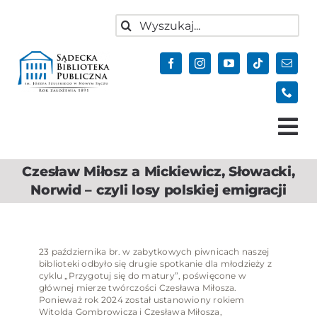
do
Przejdź
treści
Szukaj
do
zawartości
Tog
Nav
Czesław Miłosz a Mickiewicz, Słowacki,
Aktualności
Norwid – czyli losy polskiej emigracji
Oferta
Biblioteka
23 października br. w zabytkowych piwnicach naszej
Kontakt
biblioteki odbyło się drugie spotkanie dla młodzieży z
cyklu „Przygotuj się do matury”, poświęcone w
Do pobrania
głównej mierze twórczości Czesława Miłosza.
Ponieważ rok 2024 został ustanowiony rokiem
Witolda Gombrowicza i Czesława Miłosza,