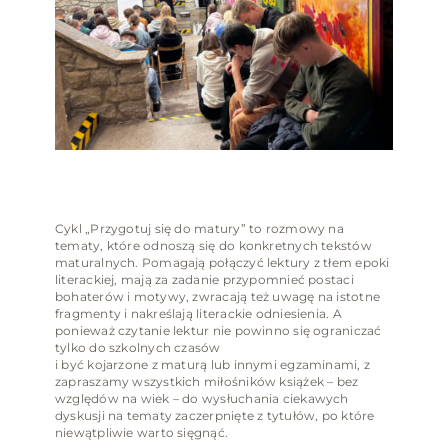
Cykl „Przygotuj się do matury” to rozmowy na
tematy, które odnoszą się do konkretnych tekstów
maturalnych. Pomagają połączyć lektury z tłem epoki
literackiej, mają za zadanie przypomnieć postaci
bohaterów i motywy, zwracają też uwagę na istotne
fragmenty i nakreślają literackie odniesienia. A
ponieważ czytanie lektur nie powinno się ograniczać
tylko do szkolnych czasów
i być kojarzone z maturą lub innymi egzaminami, z
zapraszamy wszystkich miłośników książek – bez
względów na wiek – do wysłuchania ciekawych
dyskusji na tematy zaczerpnięte z tytułów, po które
niewątpliwie warto sięgnąć.