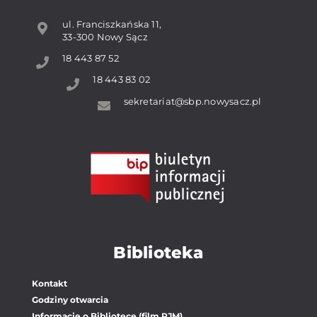
ul. Franciszkańska 11,
33-300 Nowy Sącz
18 443 87 52
18 443 83 02
sekretariat@sbp.nowysacz.pl
Biblioteka
Kontakt
Godziny otwarcia
Informacje o Bibliotece (film PJM)