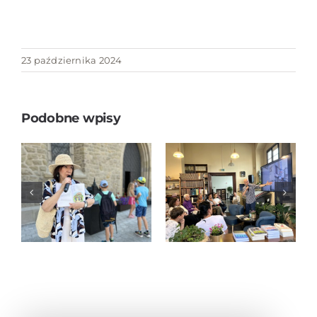
23 października 2024
Podobne wpisy
JAPONIA BEZ
STEREOTYPÓW
„Tropem
– spotkanie
nowosądeckich
autorskie z
legend”
Piotrem
Milewskim