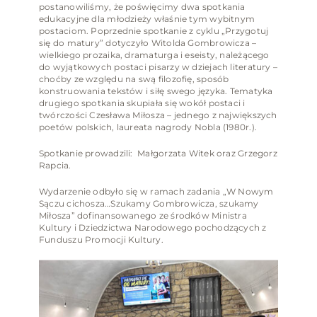
postanowiliśmy, że poświęcimy dwa spotkania
edukacyjne dla młodzieży właśnie tym wybitnym
postaciom. Poprzednie spotkanie z cyklu „Przygotuj
się do matury” dotyczyło Witolda Gombrowicza –
wielkiego prozaika, dramaturga i eseisty, należącego
do wyjątkowych postaci pisarzy w dziejach literatury –
choćby ze względu na swą filozofię, sposób
konstruowania tekstów i siłę swego języka. Tematyka
drugiego spotkania skupiała się wokół postaci i
twórczości Czesława Miłosza – jednego z największych
poetów polskich, laureata nagrody Nobla (1980r.).
Spotkanie prowadzili: Małgorzata Witek oraz Grzegorz
Rapcia.
Wydarzenie odbyło się w ramach zadania „W Nowym
Sączu cichosza…Szukamy Gombrowicza, szukamy
Miłosza” dofinansowanego ze środków Ministra
Kultury i Dziedzictwa Narodowego pochodzących z
Funduszu Promocji Kultury.