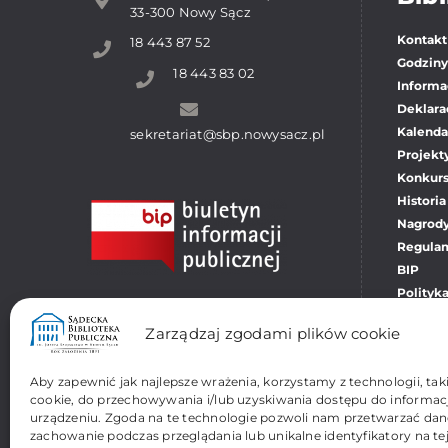
33-300 Nowy Sącz
Kontakt
18 443 87 52
Godziny
18 443 83 02
Informac
Deklara
Kalenda
sekretariat@sbp.nowysacz.pl
Projekt
Konkur
Historia
Nagrody
Regula
BIP
Polityk
Pliki co
Zarządzaj zgodami plików cookie
Aby zapewnić jak najlepsze wrażenia, korzystamy z technologii, takic
cookie, do przechowywania i/lub uzyskiwania dostępu do informacj
urządzeniu. Zgoda na te technologie pozwoli nam przetwarzać dane,
zachowanie podczas przeglądania lub unikalne identyfikatory na tej