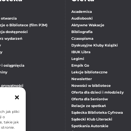
Academica
 otwarcia
Audiobooki
je o Bibliotece (film PJM)
Aktywne Wakacje
cja dostępności
Bibliografia
rz wydarzeń
Czasopisma
y
Dyskusyjne Kluby Książki
sy
IBUK Libra
Legimi
 i osiągnięcia
Empik Go
miny
Lekcje biblioteczne
Newsletter
a prywatności
Nowości w bibliotece
okies
Oferta dla dzieci i młodzieży
Oferta dla Seniorów
Relacje ze spotkań
h jak pliki
Sądecka Biblioteka Cyfrowa
i o
Sądecki Klub Literacki
 takie jak
Spotkania Autorskie
 stronie.