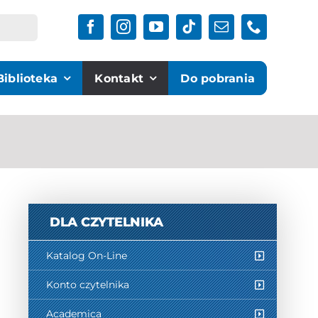
Biblioteka
Kontakt
Do pobrania
DLA CZYTELNIKA
Katalog On-Line
Konto czytelnika
Academica