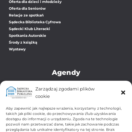
Oferta dla dzieci i młodzieży
Oferta dla Seniorów
Relacje ze spotkań
Sądecka Biblioteka Cyfrowa
Sądecki Klub Literacki
Spotkania Autorskie
Środy z książką
Wystawy
Agendy
Biblioteka Główna
Zarządzaj zgodami plików
Oddział dla Dzieci i Młodzieży
cookie
Zbiory Regionalne i Zabytkowe
Filia Os. Gołąbkowice
Aby zapewnić jak najlepsze wrażenia, korzystamy z technologii,
Filia Os. Gorzków-Wojska Polskiego
takich jak pliki cookie, do przechowywania i/lub uzyskiwania
dostępu do informacji o urządzeniu. Zgoda na te technologie
Filia Os. Kochanowskiego
pozwoli nam przetwarzać dane, takie jak zachowanie podczas
Filia Os. Millenium
przeglądania lub unikalne identyfikatory na tej stronie. Brak