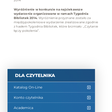
2014
Wyróżnienie w konkursie na najciekawsze
wydarzenie organizowane w ramach Tygodnia
Bibliotek 2014.
Wyróżnienie przyznane zostało za
międzypokoleniowe wydarzenie zrealizowane zgodnie
z hasłem Tygodnia Bibliotek, które brzmiało: „Czytanie
łączy pokolenia”.
DLA CZYTELNIKA
Katalog On-Line
Konto czytelnika
Academica