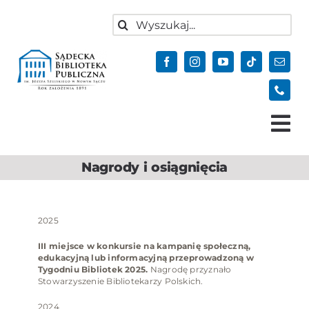
do
Przejdź
treści
Szukaj
do
zawartości
Tog
Nav
Nagrody i osiągnięcia
Aktualności
Oferta
2025
Biblioteka
III miejsce w konkursie na kampanię społeczną,
Kontakt
edukacyjną lub informacyjną przeprowadzoną w
Tygodniu Bibliotek 2025.
Nagrodę przyznało
Do pobrania
Stowarzyszenie Bibliotekarzy Polskich.
2024