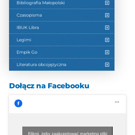
Bibliografia Małopolski
Czasopisma
IBUK Libra
Legimi
Empik Go
Literatura obcojęzyczna
Dołącz na Facebooku
Kliknij, żeby zaakceptować marketing pliki