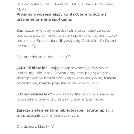
ul. Lwowska 21, tel. 18 441 37 10 lub 18 443 81 39, wew.
41, 42
Prosimy o wcześniejszy kontakt telefoniczny i
ustalenie terminu spotkania.
Zapraszamy grupy przedszkolne oraz klasy ze szkół
podstawowych na warsztaty i spotkania czytelnicze w
bibliotece. Spotkania odbywają się Oddziale dla Dzieci
i Młodzieży.
Dla przedszkolaków i klas „0”:
„ABC Bibioteki”
– zajęcia wprowadzające w świat
literatury i bibliotek. Poznajemy całą paletę książek
dostępnych w bibliotece: książki interaktywne, książki
obrazkowe, książki popularnonaukowe, bajki…
„Dzień skarpetek”
– warsztaty literacko-edukacyjne
powstałe w oparciu o książki Justyny Bednarek.
Zajęcia z elementami biblioterapii i arteterapii
dla
grup specjalnych, integracyjnych.
Dla dzieci z klas I – VI: