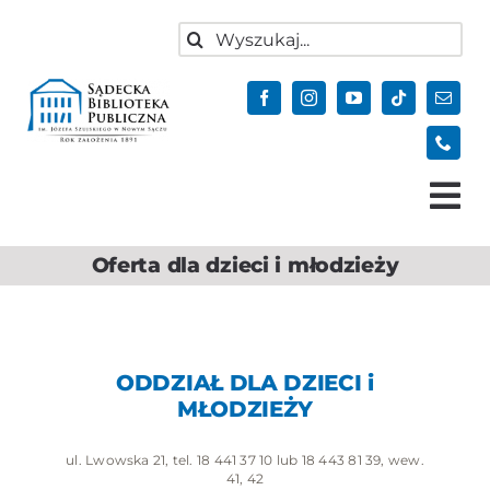
do
Przejdź
treści
Szukaj
do
zawartości
Tog
Nav
Oferta dla dzieci i młodzieży
Aktualności
Oferta
Biblioteka
ODDZIAŁ DLA DZIECI i
Kontakt
MŁODZIEŻY
Do pobrania
ul. Lwowska 21, tel. 18 441 37 10 lub 18 443 81 39, wew.
41, 42