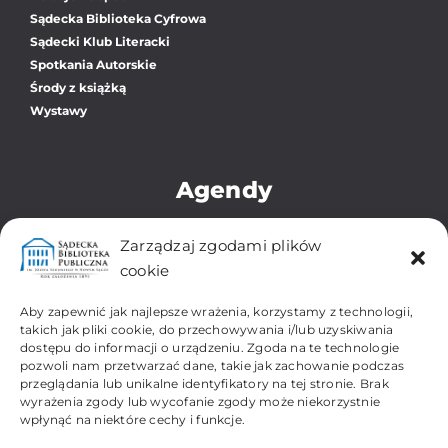
Sądecka Biblioteka Cyfrowa
Sądecki Klub Literacki
Spotkania Autorskie
Środy z książką
Wystawy
Agendy
Biblioteka Główna
Zarządzaj zgodami plików
Oddział dla Dzieci i Młodzieży
cookie
Zbiory Regionalne i Zabytkowe
Filia Os. Gołąbkowice
Aby zapewnić jak najlepsze wrażenia, korzystamy z technologii,
Filia Os. Gorzków-Wojska Polskiego
takich jak pliki cookie, do przechowywania i/lub uzyskiwania
dostępu do informacji o urządzeniu. Zgoda na te technologie
Filia Os. Kochanowskiego
pozwoli nam przetwarzać dane, takie jak zachowanie podczas
Filia Os. Millenium
przeglądania lub unikalne identyfikatory na tej stronie. Brak
Filia Os. Przydworcowe
wyrażenia zgody lub wycofanie zgody może niekorzystnie
Filia Os. Biegonice-Dąbrówka
wpłynąć na niektóre cechy i funkcje.
Filia Os. Wólki