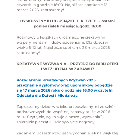
czwartki o godzinie 16:00. Najbliższe spotkanie 12
marca 2026, zapraszamy!
DYSKUSYJNY KLUB KSIĄŻKI DLA DZIECI – ostatni
poniedziałek miesiąca, godz. 16:00
Rozmowy o książkach urozmaicone ciekawymi
eksperymentami i doświadczeniami. Dla dzieci w
wieku 6-12 lat. Najbliższe spotkanie 23 marca 2026,
zapraszamy!
KREATYWNE WYZWANIA – PRZYJDŹ DO BIBLIOTEKI
I WEŹ UDZIAŁ W ZABAWIE!
Rozwiązanie Kreatywnych Wyzwań 2025 i
przyznanie dyplomów oraz upominków odbędzie
się 17 marca 2026 roku o godzinie 16:00 w czytelni
Oddziału dla Dzieci i Młodzieży.
Zapraszamy dzieci w wieku przedszkolnym i ze szkół
podstawowych do wspólnej zabawy także w 2026
roku! Czytajcie, wykonujcie nasze „wyzwania”,
zbierajcie pieczątki i zdobywajcie nagrody!
Zadaniem Uczestników jest wykonanie jak największej