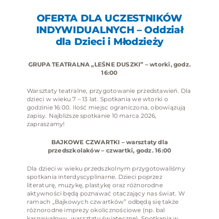
OFERTA DLA UCZESTNIKÓW
INDYWIDUALNYCH – Oddział
dla Dzieci i Młodzieży
GRUPA TEATRALNA „LEŚNE DUSZKI” – wtorki, godz.
16:00
Warsztaty teatralne, przygotowanie przedstawień. Dla
dzieci w wieku 7 – 13 lat. Spotkania we wtorki o
godzinie 16:00. Ilość miejsc ograniczona, obowiązują
zapisy. Najbliższe spotkanie 10 marca 2026,
zapraszamy!
BAJKOWE CZWARTKI – warsztaty dla
przedszkolaków – czwartki, godz. 16:00
Dla dzieci w wieku przedszkolnym przygotowaliśmy
spotkania interdyscyplinarne. Dzieci poprzez
literaturę, muzykę, plastykę oraz różnorodne
aktywności będą poznawać otaczający nas świat. W
ramach „Bajkowych czwartków” odbędą się także
różnorodne imprezy okolicznościowe (np. bal
karnawałowy, warsztaty świąteczne). Spotkania w