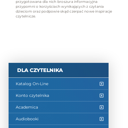
przygotowana dla nich broszura informacyjna
przypomni o korzyściach wynikających z czytania
dzieciom oraz podpowie skąd czerpać nowe inspiracje
czytelnicze.
DLA CZYTELNIKA
Katalog On-Line
Konto czytelnika
Academica
Audiobooki