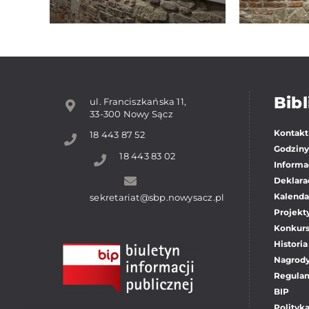
Kaczorowskiej
Bibl
ul. Franciszkańska 11,
33-300 Nowy Sącz
Kontakt
18 443 87 52
Godziny
18 443 83 02
Informac
Deklara
Kalenda
sekretariat@sbp.nowysacz.pl
Projekt
Konkur
Historia
Nagrody
Regula
BIP
Polityk