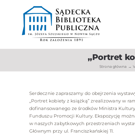
do
Przejdź
treści
do
zawartości
„Portret k
Strona główna
V
Serdecznie zapraszamy do obejrzenia wystawy
„Portret kobiety z książką” zrealizowany w ra
dofinansowanego ze środków Ministra Kultur
Funduszu Promocji Kultury. Ekspozycję można
w naszych zabytkowych przestrzeniach wysta
Głównym przy ul. Franciszkańskiej 11.