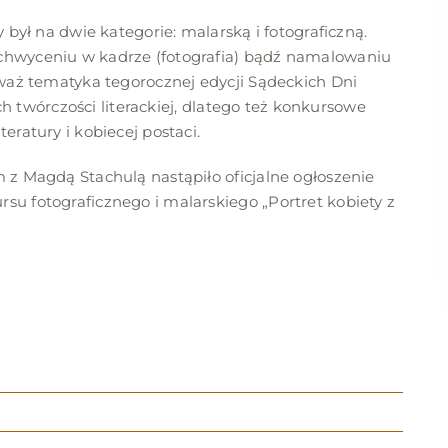
 był na dwie kategorie: malarską i fotograficzną.
chwyceniu w kadrze (fotografia) bądź namalowaniu
eważ tematyka tegorocznej edycji Sądeckich Dni
ich twórczości literackiej, dlatego też konkursowe
eratury i kobiecej postaci.
 z Magdą Stachulą nastąpiło oficjalne ogłoszenie
u fotograficznego i malarskiego „Portret kobiety z