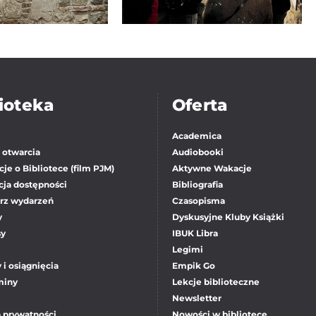
ioteka
Oferta
Academica
 otwarcia
Audiobooki
je o Bibliotece (film PJM)
Aktywne Wakacje
cja dostępności
Bibliografia
rz wydarzeń
Czasopisma
y
Dyskusyjne Kluby Książki
sy
IBUK Libra
Legimi
 i osiągnięcia
Empik Go
miny
Lekcje biblioteczne
Newsletter
a prywatności
Nowości w bibliotece