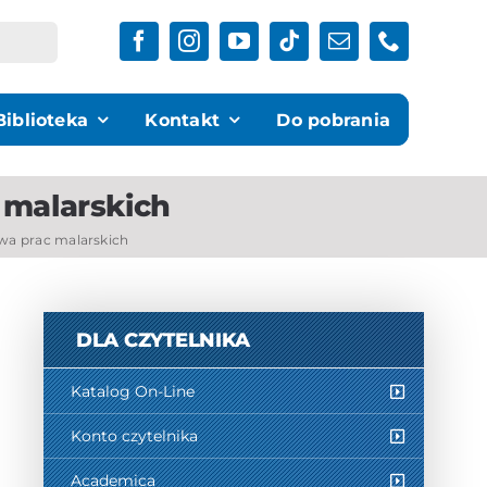
Biblioteka
Kontakt
Do pobrania
 malarskich
awa prac malarskich
DLA CZYTELNIKA
Katalog On-Line
Konto czytelnika
Academica