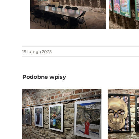
15 lutego 2025
Podobne wpisy
„Kobieta i natura” –
wystawa fotografii
Wystaw
Zofii Grzesik i
Henry
Renaty