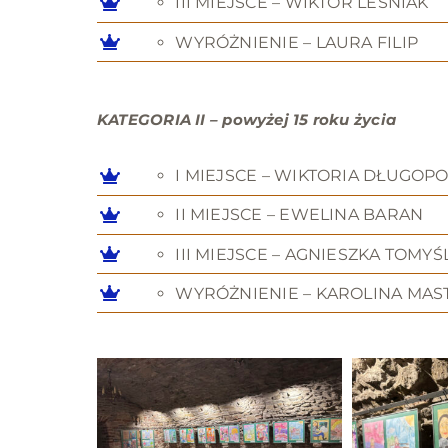
III MIEJSCE – WIKTOR LEŚNIAK
WYRÓŻNIENIE – LAURA FILIP
KATEGORIA II – powyżej 15 roku życia
I MIEJSCE – WIKTORIA DŁUGOP
II MIEJSCE – EWELINA BARAN
III MIEJSCE – AGNIESZKA TOMYŚ
WYRÓŻNIENIE – KAROLINA MAS