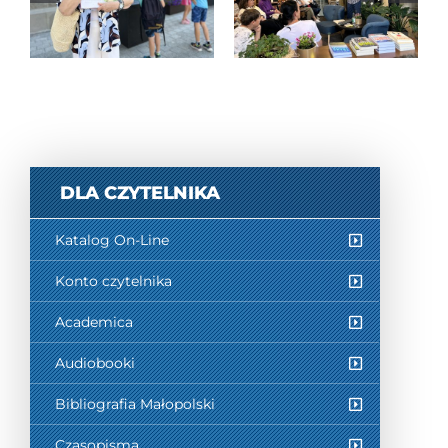
nowosądeckich
autorskie z
legend”
Piotrem
Milewskim
DLA CZYTELNIKA
Katalog On-Line
Konto czytelnika
Academica
Audiobooki
Bibliografia Małopolski
Czasopisma