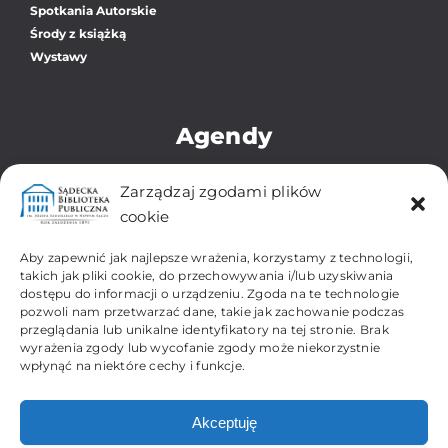
Spotkania Autorskie
Środy z książką
Wystawy
Agendy
Biblioteka Główna
Zarządzaj zgodami plików
Oddział dla Dzieci i Młodzieży
cookie
Zbiory Regionalne i Zabytkowe
Filia Os. Gołąbkowice
Aby zapewnić jak najlepsze wrażenia, korzystamy z technologii,
Filia Os. Gorzków-Wojska Polskiego
takich jak pliki cookie, do przechowywania i/lub uzyskiwania
dostępu do informacji o urządzeniu. Zgoda na te technologie
Filia Os. Kochanowskiego
pozwoli nam przetwarzać dane, takie jak zachowanie podczas
Filia Os. Millenium
przeglądania lub unikalne identyfikatory na tej stronie. Brak
Filia Os. Przydworcowe
wyrażenia zgody lub wycofanie zgody może niekorzystnie
Filia Os. Biegonice-Dąbrówka
wpłynąć na niektóre cechy i funkcje.
Filia Os. Wólki
Akceptuję