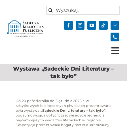
do
Przejdź
treści
Szukaj
do
zawartości
Tog
Nav
Wystawa „Sadeckie Dni Literatury –
Aktualności
tak było”
Oferta
Biblioteka
Od 20 października do 5 grudnia 2025 r. w
Kontakt
zabytkowych bibliotecznych piwnicach prezentowana
była wystawa
„Sądeckie Dni Literatury – tak było”
,
Do pobrania
podsumowująca dotychczasowe edycje jednego z
najważniejszych wydarzeń literackich w regionie.
Ekspozycja prezentowała bogaty materiał archiwalny