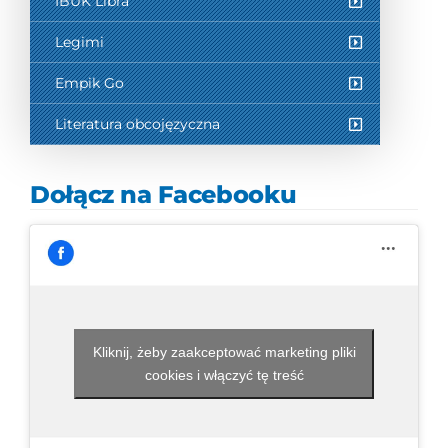
IBUK Libra
Legimi
Empik Go
Literatura obcojęzyczna
Dołącz na Facebooku
Kliknij, żeby zaakceptować marketing pliki
cookies i włączyć tę treść