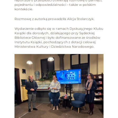
reportaże o przeszłości otwierają rozmowę o pamięci,
pojednaniu i odpowiedzialności – także w polskim
kontekście.
Rozmowę z autorką prowadziła Alicja Stolarczyk.
Wydarzenie odbyło się w ramach Dyskusyjnego Klubu
Książki dla dorosłych, działającego przy Sądeckiej
Bibliotece Głównej i było dofinansowane ze środków
Instytutu Książki, pochodzących z dotacji celowej
Ministerstwa Kultury i Dziedzictwa Narodowego.