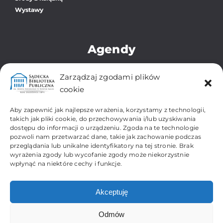
Wystawy
Agendy
Biblioteka Główna
Zarządzaj zgodami plików
Oddział dla Dzieci i Młodzieży
cookie
Zbiory Regionalne i Zabytkowe
Filia Os. Gołąbkowice
Aby zapewnić jak najlepsze wrażenia, korzystamy z technologii,
Filia Os. Gorzków-Wojska Polskiego
takich jak pliki cookie, do przechowywania i/lub uzyskiwania
dostępu do informacji o urządzeniu. Zgoda na te technologie
Filia Os. Kochanowskiego
pozwoli nam przetwarzać dane, takie jak zachowanie podczas
Filia Os. Millenium
przeglądania lub unikalne identyfikatory na tej stronie. Brak
Filia Os. Przydworcowe
wyrażenia zgody lub wycofanie zgody może niekorzystnie
Filia Os. Biegonice-Dąbrówka
wpłynąć na niektóre cechy i funkcje.
Filia Os. Wólki
Akceptuję
Odmów