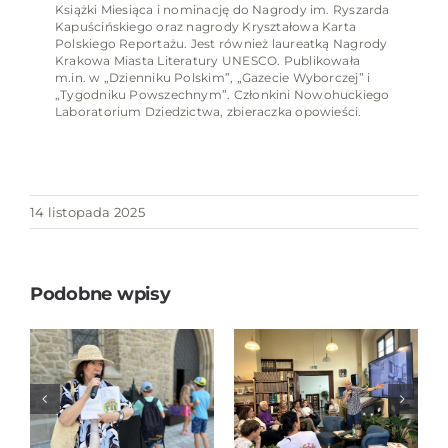
Książki Miesiąca i nominację do Nagrody im. Ryszarda
Kapuścińskiego oraz nagrody Kryształowa Karta
Polskiego Reportażu. Jest również laureatką Nagrody
Krakowa Miasta Literatury UNESCO. Publikowała
m.in. w „Dzienniku Polskim”, „Gazecie Wyborczej” i
„Tygodniku Powszechnym”. Członkini Nowohuckiego
Laboratorium Dziedzictwa, zbieraczka opowieści.
14 listopada 2025
Podobne wpisy
JAPONIA BEZ
STEREOTYPÓW
„Tropem
– spotkanie
nowosądeckich
autorskie z
legend”