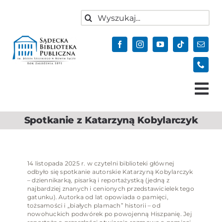
do
Przejdź
treści
Szukaj
do
zawartości
Tog
Nav
Spotkanie z Katarzyną Kobylarczyk
Aktualności
Oferta
Biblioteka
14 listopada 2025 r. w czytelni biblioteki głównej
odbyło się spotkanie autorskie Katarzyną Kobylarczyk
– dziennikarką, pisarką i reportażystką (jedną z
Kontakt
najbardziej znanych i cenionych przedstawicielek tego
gatunku). Autorka od lat opowiada o pamięci,
Do pobrania
tożsamości i „białych plamach” historii – od
nowohuckich podwórek po powojenną Hiszpanię. Jej