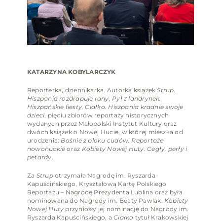
KATARZYNA KOBYLARCZYK
Reporterka, dziennikarka. Autorka książek
Strup.
Hiszpania rozdrapuje rany
,
Pył z landrynek.
Hiszpańskie fiesty, Ciałko. Hiszpania kradnie swoje
dzieci
, pięciu zbiorów reportaży historycznych
wydanych przez Małopolski Instytut Kultury oraz
dwóch książek o Nowej Hucie, w której mieszka od
urodzenia:
Baśnie z bloku cudów. Reportaże
nowohuckie
oraz
Kobiety Nowej Huty. Cegły, perły i
petardy
.
Za
Strup
otrzymała Nagrodę im. Ryszarda
Kapuścińskiego, Kryształową Kartę Polskiego
Reportażu – Nagrodę Prezydenta Lublina oraz była
nominowana do Nagrody im. Beaty Pawlak,
Kobiety
Nowej Huty
przyniosły jej nominację do Nagrody im.
Ryszarda Kapuścińskiego, a
Ciałko
tytuł Krakowskiej