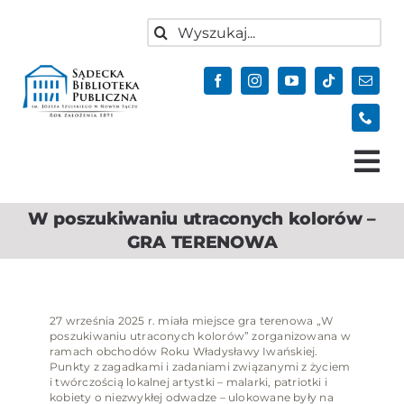
do
Przejdź
treści
Szukaj
do
zawartości
Tog
Nav
W poszukiwaniu utraconych kolorów –
Aktualności
GRA TERENOWA
Oferta
Biblioteka
27 września 2025 r. miała miejsce gra terenowa „W
Kontakt
poszukiwaniu utraconych kolorów” zorganizowana w
ramach obchodów Roku Władysławy Iwańskiej.
Do pobrania
Punkty z zagadkami i zadaniami związanymi z życiem
i twórczością lokalnej artystki – malarki, patriotki i
kobiety o niezwykłej odwadze – ulokowane były na