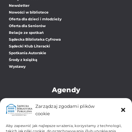
Newsletter
Nowości w bibliotece
Oferta dla dzieci i młodzieży
Oferta dla Seniorów
Relacje ze spotkań
Sądecka Biblioteka Cyfrowa
Sądecki Klub Literacki
Spotkania Autorskie
Środy z książką
Wystawy
Agendy
Biblioteka Główna
Zarządzaj zgodami plików
Oddział dla Dzieci i Młodzieży
cookie
Zbiory Regionalne i Zabytkowe
Filia Os. Gołąbkowice
Aby zapewnić jak najlepsze wrażenia, korzystamy z technologii,
Filia Os. Gorzków-Wojska Polskiego
takich jak pliki cookie, do przechowywania i/lub uzyskiwania