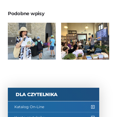
Podobne wpisy
JAPONIA BEZ
STEREOTYPÓW
„Tropem
– spotkanie
nowosądeckich
autorskie z
legend”
Piotrem
Milewskim
DLA CZYTELNIKA
Katalog On-Line