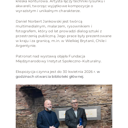
kreska konturowa. Artysta łączy techniki rysunku i
akwareli, tworząc wyjątkowe kompozycje o
wyrazistym i unikalnym charakterze.
Daniel Norbert Jankowski jest twórcą
multimedialnym, malarzem, rysownikiem i
fotografem, który od lat prowadzi dialog sztuki z
przestrzenią publiczną. Jego prace były prezentowane
w kraju i za granicą, m.in. w Wielkiej Brytanii, Chile i
Argentynie.
Patronat nad wystawą objęła Fundacja
Międzynarodowy Instytut Społeczno-Kulturalny.
Ekspozycja czynna jest do 30 kwietnia 2026 r.
w
godzinach otwarcia biblioteki głównej.