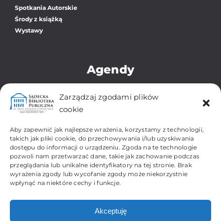
Spotkania Autorskie
Środy z książką
Wystawy
Agendy
Biblioteka Główna
Zarządzaj zgodami plików
Oddział dla Dzieci i Młodzieży
cookie
Zbiory Regionalne i Zabytkowe
Filia Os. Gołąbkowice
Aby zapewnić jak najlepsze wrażenia, korzystamy z technologii,
Filia Os. Gorzków-Wojska Polskiego
takich jak pliki cookie, do przechowywania i/lub uzyskiwania
dostępu do informacji o urządzeniu. Zgoda na te technologie
Filia Os. Kochanowskiego
pozwoli nam przetwarzać dane, takie jak zachowanie podczas
Filia Os. Millenium
przeglądania lub unikalne identyfikatory na tej stronie. Brak
Filia Os. Przydworcowe
wyrażenia zgody lub wycofanie zgody może niekorzystnie
Filia Os. Biegonice-Dąbrówka
wpłynąć na niektóre cechy i funkcje.
Filia Os. Wólki
Akceptuję