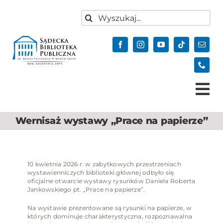
do
Przejdź
treści
Szukaj
do
zawartości
Tog
Nav
Wernisaż wystawy „Prace na papierze”
Aktualności
Oferta
Biblioteka
10 kwietnia 2026 r. w zabytkowych przestrzeniach
wystawienniczych biblioteki głównej odbyło się
oficjalne otwarcie wystawy rysunków Daniela Roberta
Kontakt
Jankowskiego pt. „Prace na papierze”.
Do pobrania
Na wystawie prezentowane są rysunki na papierze, w
których dominuje charakterystyczna, rozpoznawalna