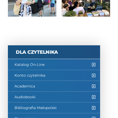
– spotkanie
nowosądeckich
autorskie z
legend”
Piotrem
Milewskim
DLA CZYTELNIKA
Katalog On-Line
Konto czytelnika
Academica
Audiobooki
Bibliografia Małopolski