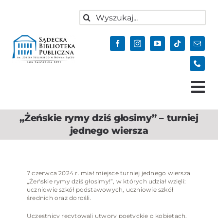
do
Przejdź
treści
Szukaj
do
zawartości
Tog
Nav
„Żeńskie rymy dziś głosimy” – turniej
Aktualności
jednego wiersza
Oferta
Biblioteka
7 czerwca 2024 r. miał miejsce turniej jednego wiersza
Kontakt
„Żeńskie rymy dziś głosimy!”, w których udział wzięli:
uczniowie szkół podstawowych, uczniowie szkół
Do pobrania
średnich oraz dorośli.
Uczestnicy recytowali utwory poetyckie o kobietach,