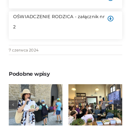
OŚWIADCZENIE RODZICA - załącznik nr
2
7 czerwca 2024
Podobne wpisy
JAPONIA BEZ
STEREOTYPÓW
„Tropem
– spotkanie
nowosądeckich
autorskie z
legend”
Piotrem
Milewskim