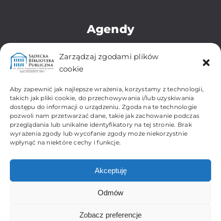
Agendy
Biblioteka Główna
Zarządzaj zgodami plików
Oddział dla Dzieci i Młodzieży
cookie
Zbiory Regionalne i Zabytkowe
Filia Os. Gołąbkowice
Aby zapewnić jak najlepsze wrażenia, korzystamy z technologii,
Filia Os. Gorzków-Wojska Polskiego
takich jak pliki cookie, do przechowywania i/lub uzyskiwania
dostępu do informacji o urządzeniu. Zgoda na te technologie
Filia Os. Kochanowskiego
pozwoli nam przetwarzać dane, takie jak zachowanie podczas
Filia Os. Millenium
przeglądania lub unikalne identyfikatory na tej stronie. Brak
Filia Os. Przydworcowe
wyrażenia zgody lub wycofanie zgody może niekorzystnie
Filia Os. Biegonice-Dąbrówka
wpłynąć na niektóre cechy i funkcje.
Filia Os. Wólki
Akceptuję
Odmów
Zobacz preferencje