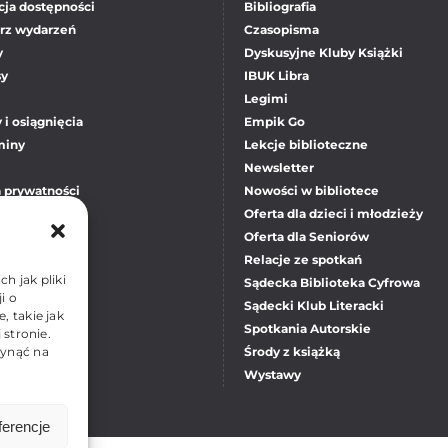
cja dostępności
Bibliografia
rz wydarzeń
Czasopisma
y
Dyskusyjne Kluby Książki
sy
IBUK Libra
Legimi
 i osiągnięcia
Empik Go
miny
Lekcje biblioteczne
Newsletter
a prywatności
Nowości w bibliotece
okies
Oferta dla dzieci i młodzieży
Oferta dla Seniorów
Relacje ze spotkań
h jak pliki
Sądecka Biblioteka Cyfrowa
i o
Sądecki Klub Literacki
 takie jak
Spotkania Autorskie
 stronie.
Środy z książką
łynąć na
Wystawy
ferencje