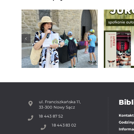
„Tropem
Sp
nowosądeckich
autor
legend”
J
Bibl
ul. Franciszkańska 11,
33-300 Nowy Sącz
Kontakt
18 443 87 52
Godziny
18 443 83 02
Informac