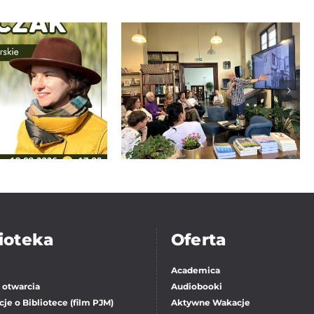
JAPONIA BEZ
otkanie
STEREOTYPÓW –
skie z Zofią
spotkanie
urczak
autorskie z Piotrem
Milewskim
ioteka
Oferta
Academica
 otwarcia
Audiobooki
je o Bibliotece (film PJM)
Aktywne Wakacje