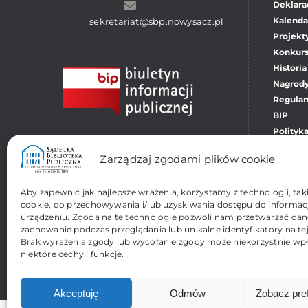
Deklara
Kalenda
sekretariat@sbp.nowysacz.pl
Projekt
Konkur
Historia
Nagrody
Regula
BIP
Polityk
Pliki co
Zarządzaj zgodami plików cookie
Aby zapewnić jak najlepsze wrażenia, korzystamy z technologii, takic
cookie, do przechowywania i/lub uzyskiwania dostępu do informacj
urządzeniu. Zgoda na te technologie pozwoli nam przetwarzać dane,
zachowanie podczas przeglądania lub unikalne identyfikatory na tej
Brak wyrażenia zgody lub wycofanie zgody może niekorzystnie wp
niektóre cechy i funkcje.
Akceptuję
Odmów
Zobacz pre