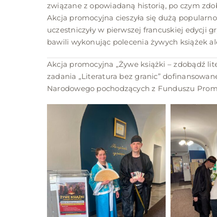
związane z opowiadaną historią, po czym zdo
Akcja promocyjna cieszyła się dużą popularnoś
uczestniczyły w pierwszej francuskiej edycji gry
bawili wykonując polecenia żywych książek ale 
Akcja promocyjna „Żywe książki – zdobądź li
zadania „Literatura bez granic” dofinansowan
Narodowego pochodzących z Funduszu Promoc