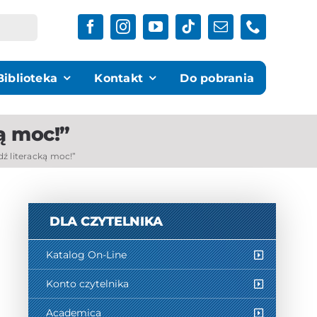
Biblioteka
Kontakt
Do pobrania
ą moc!”
dź literacką moc!”
DLA CZYTELNIKA
Katalog On-Line
Konto czytelnika
Academica