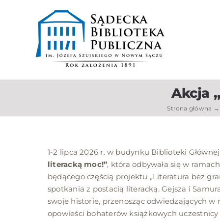
do
Przejdź
treści
do
zawartości
Akcja 
Strona główna
1-2 lipca 2026 r. w budynku Biblioteki Głównej
literacką moc!”
, która odbywała się w ramach
będącego częścią projektu „Literatura bez gr
spotkania z postacią literacką. Gejsza i Samu
swoje historie, przenosząc odwiedzających w n
opowieści bohaterów książkowych uczestnicy 